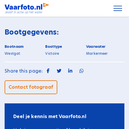
Spring
naar
inhoud
Bootgegevens:
Bootnaam
Boottype
Vaarwater
Westgat
Victoire
Markermeer
Share this page:
Contact fotograaf
Deel je kennis met Vaarfoto.nl