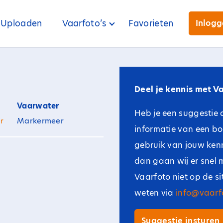
Uploaden
Vaarfoto’s
Favorieten
Inlog
Deel je kennis met Va
Vaarwater
Heb je een suggestie 
r
Markermeer
informatie van een b
gebruik van jouw kenni
dan gaan wij er snel 
Vaarfoto niet op de s
weten via
info@vaarfo
Suggestie insturen