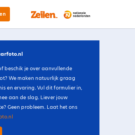
gen
arfoto.nl
of beschik je over aanvullende
oot? We maken natuurlijk graag
s en ervaring. Vul dit formulier in,
mee aan de slag. Liever jouw
ite? Geen probleem. Laat het ons
to.nl