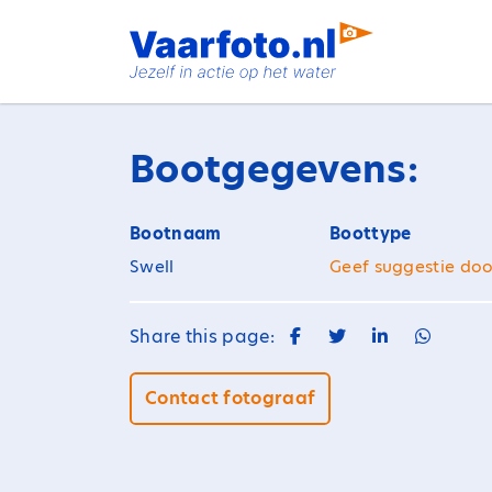
Spring
naar
inhoud
Bootgegevens:
Bootnaam
Boottype
Swell
Geef suggestie doo
Share this page:
Contact fotograaf