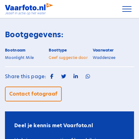
Spring
naar
inhoud
Bootgegevens:
Bootnaam
Boottype
Vaarwater
Moonlight Mile
Geef suggestie door
Waddenzee
Share this page:
Contact fotograaf
Deel je kennis met Vaarfoto.nl