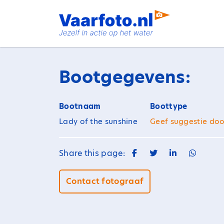
Spring
naar
inhoud
Bootgegevens:
Bootnaam
Boottype
Lady of the sunshine
Geef suggestie doo
Share this page:
Contact fotograaf