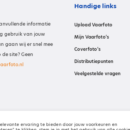
Handige links
aanvullende informatie
Upload Vaarfoto
g gebruik van jouw
Mijn Vaarfoto’s
dan gaan wij er snel mee
Coverfoto’s
p de site? Geen
Distributiepunten
aarfoto.nl
Veelgestelde vragen
elevante ervaring te bieden door jouw voorkeuren en
orbehouden
ren" te klikken, stem je in met het gebruik van alle cookie