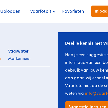
Uploaden
Vaarfoto’s
Favorieten
Inlog
Deel je kennis met Va
Vaarwater
Heb je een suggestie 
r
Markermeer
informatie van een b
gebruik van jouw kenni
dan gaan wij er snel 
Vaarfoto niet op de s
weten via
info@vaarfo
Suggestie insturen