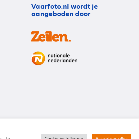
Vaarfoto.nl wordt je
aangeboden door
Algemene voorwaarden
s. Je
Cookie instellingen
Accepteer alles