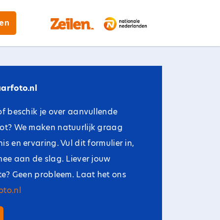
gen
arfoto.nl
of beschik je over aanvullende
oot? We maken natuurlijk graag
s en ervaring. Vul dit formulier in,
mee aan de slag. Liever jouw
ite? Geen probleem. Laat het ons
to.nl