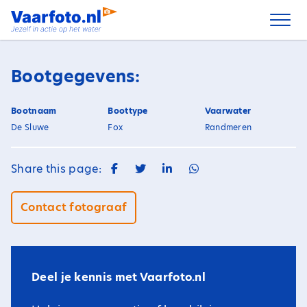
Spring
naar
inhoud
Bootgegevens:
Bootnaam
Boottype
Vaarwater
De Sluwe
Fox
Randmeren
Share this page:
Contact fotograaf
Deel je kennis met Vaarfoto.nl