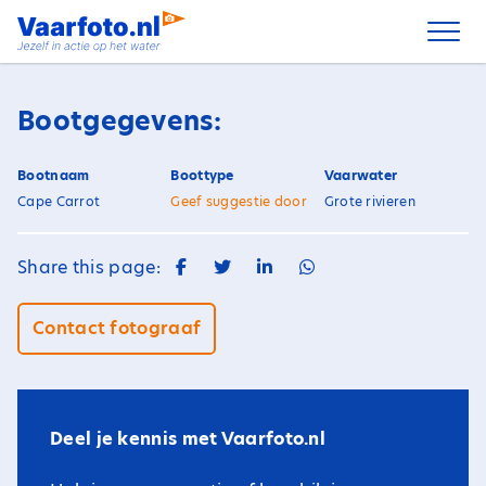
Spring
naar
inhoud
Bootgegevens:
Bootnaam
Boottype
Vaarwater
Cape Carrot
Geef suggestie door
Grote rivieren
Share this page:
Contact fotograaf
Deel je kennis met Vaarfoto.nl