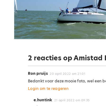
2 reacties op Amistad
Ron pruijs
20 april 2022 om 21:01
Bedankt voor deze mooie foto, wel een be
Login om te reageren
e.huntink
21 april 2022 om 09:35