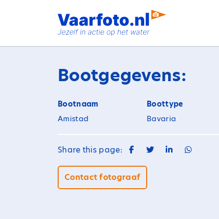
Spring
naar
inhoud
Bootgegevens:
Bootnaam
Boottype
Amistad
Bavaria
Share this page:
Contact fotograaf