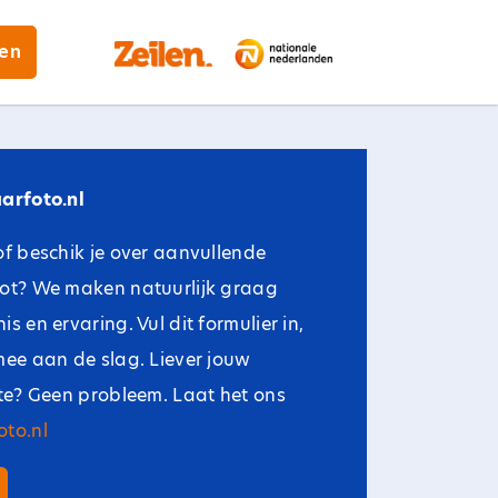
gen
arfoto.nl
of beschik je over aanvullende
oot? We maken natuurlijk graag
s en ervaring. Vul dit formulier in,
mee aan de slag. Liever jouw
ite? Geen probleem. Laat het ons
to.nl