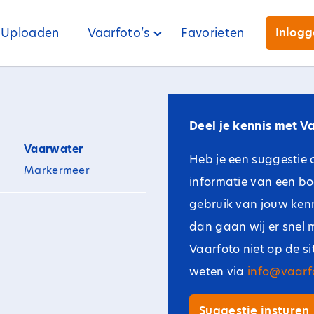
Uploaden
Vaarfoto’s
Favorieten
Inlog
Deel je kennis met Va
Vaarwater
Heb je een suggestie 
Markermeer
informatie van een b
gebruik van jouw kenni
dan gaan wij er snel 
Vaarfoto niet op de s
weten via
info@vaarfo
Suggestie insturen