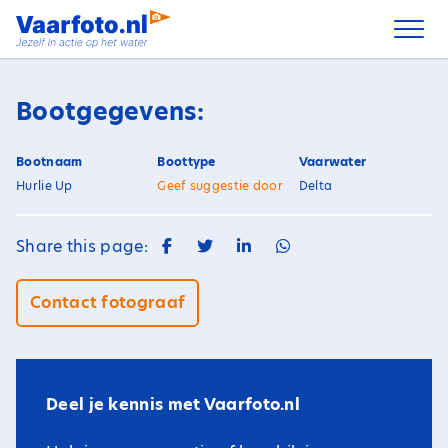
Spring
naar
inhoud
Bootgegevens:
Bootnaam
Boottype
Vaarwater
Hurlie Up
Geef suggestie door
Delta
Share this page:
Contact fotograaf
Deel je kennis met Vaarfoto.nl