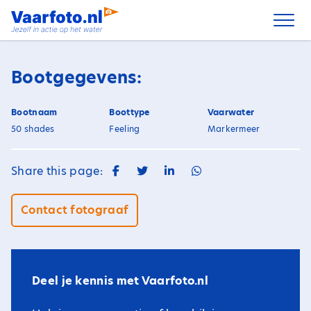
Spring
naar
inhoud
Bootgegevens:
Bootnaam
Boottype
Vaarwater
50 shades
Feeling
Markermeer
Share this page:
Contact fotograaf
Deel je kennis met Vaarfoto.nl