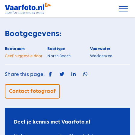
Spring
naar
inhoud
Bootgegevens:
Bootnaam
Boottype
Vaarwater
Geef suggestie door
North Beach
Waddenzee
Share this page:
Contact fotograaf
Deel je kennis met Vaarfoto.nl