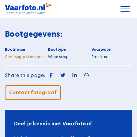
Spring
naar
inhoud
Bootgegevens:
Bootnaam
Boottype
Vaarwater
Geef suggestie door
Waarschip
Friesland
Share this page:
Contact fotograaf
Deel je kennis met Vaarfoto.nl