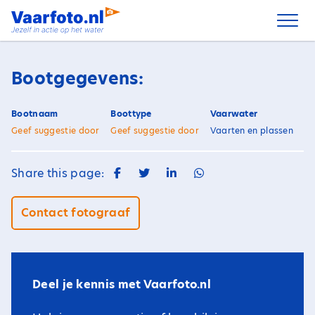
Spring
naar
inhoud
Bootgegevens:
Bootnaam
Boottype
Vaarwater
Geef suggestie door
Geef suggestie door
Vaarten en plassen
Share this page:
Contact fotograaf
Deel je kennis met Vaarfoto.nl