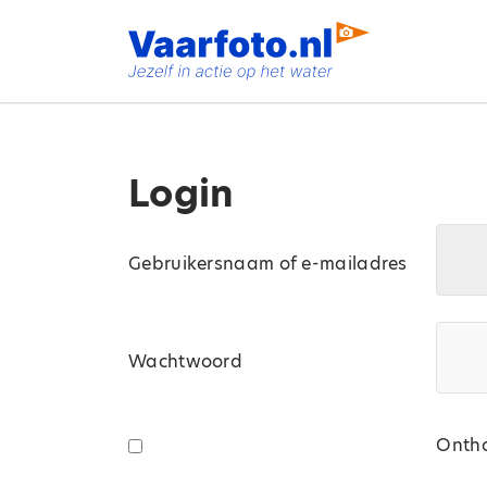
Spring
naar
inhoud
Login
Gebruikersnaam of e-mailadres
Wachtwoord
Ontho