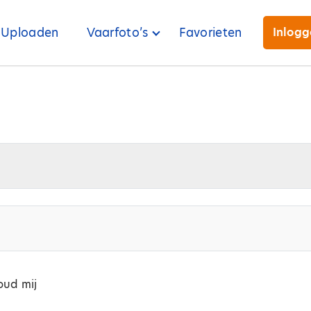
Uploaden
Vaarfoto’s
Favorieten
Inlog
ud mij